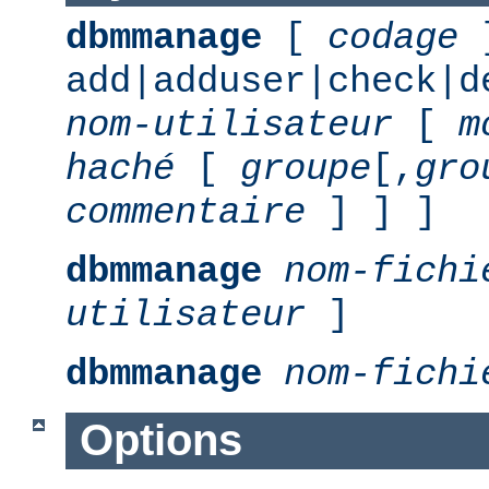
dbmmanage
[
codage
add|adduser|check|d
nom-utilisateur
[
m
haché
[
groupe
[,
gro
commentaire
] ] ]
dbmmanage
nom-fichi
utilisateur
]
dbmmanage
nom-fichi
Options