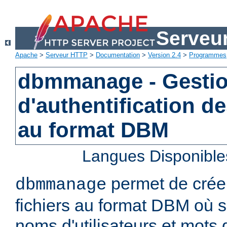
Serveu
Apache
>
Serveur HTTP
>
Documentation
>
Version 2.4
>
Programmes
dbmmanage - Gestion
d'authentification de
au format DBM
Langues Disponible
permet de créer
dbmmanage
fichiers au format DBM où s
noms d'utilisateurs et mots 